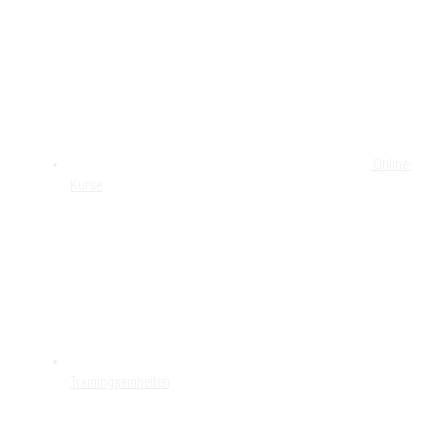
Online-
Kurse
Trainingseinheiten