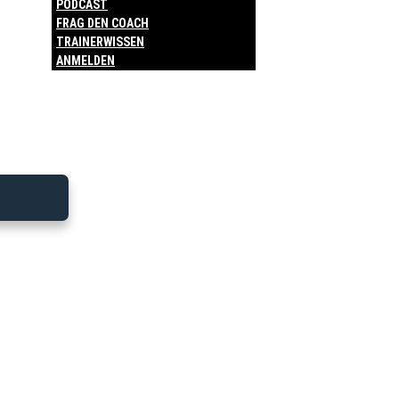
PODCAST
FRAG DEN COACH
TRAINERWISSEN
ANMELDEN
DO 09.07.
Bitte melde dich an, um diesen
Trainingsplan zu sehen.