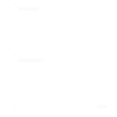
Tennistraining
Volleyballtraining
Dokus