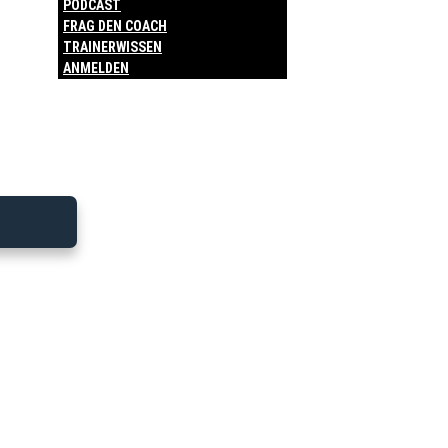
PODCAST
FRAG DEN COACH
TRAINERWISSEN
ANMELDEN
11.06. Jens C-
Lizenz
Bitte melde dich an, um diesen
Trainingsplan zu sehen.