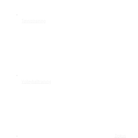
Tennistraining
Volleyballtraining
Dokus