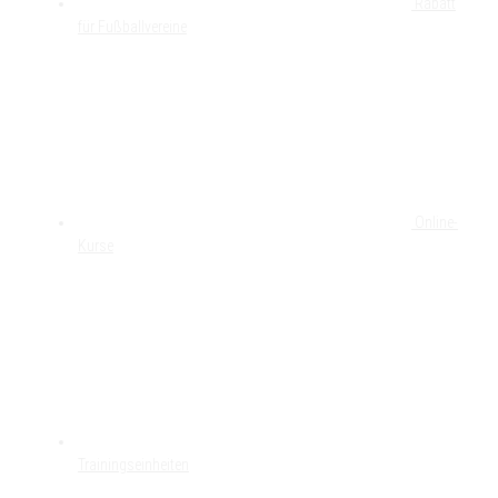
Rabatt
für Fußballvereine
Online-
Kurse
Trainingseinheiten