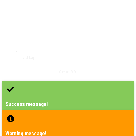
Taktikapp
Copyright
2026
Success message!
Warning message!