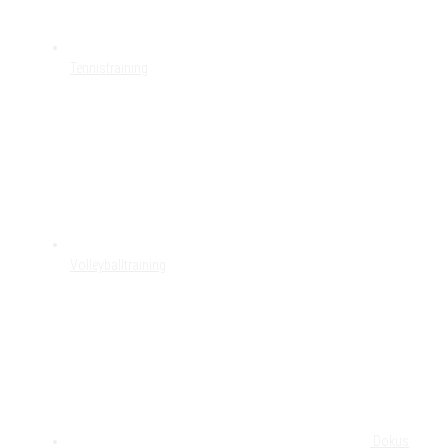
Tennistraining
Volleyballtraining
Dokus