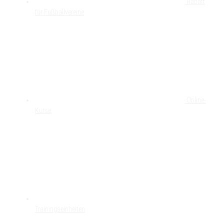
Rabatt
für Fußballvereine
Online-
Kurse
Trainingseinheiten