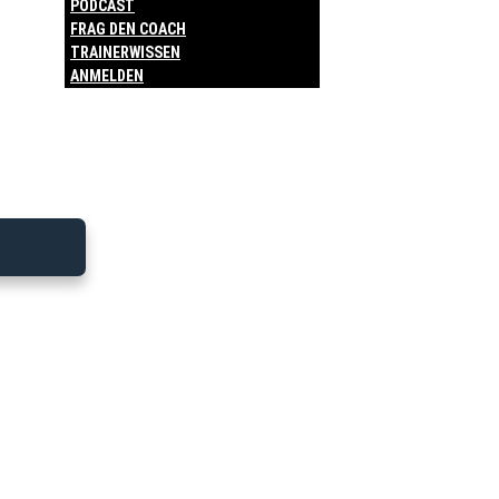
PODCAST
FRAG DEN COACH
TRAINERWISSEN
ANMELDEN
Dienstag - 16.
Juni 2026
Bitte melde dich an, um diesen
Trainingsplan zu sehen.