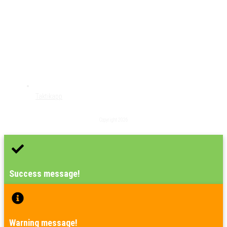
Taktikapp
Copyright
2026
Success message!
Warning message!