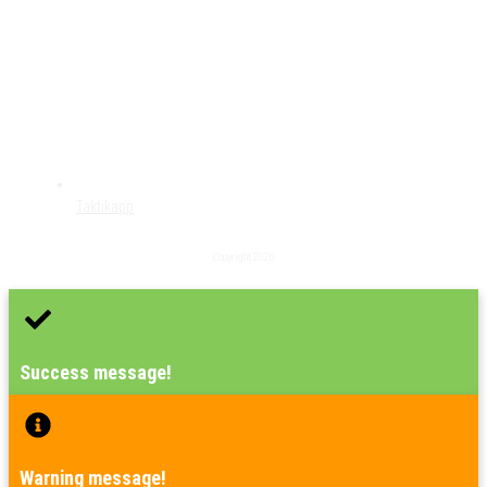
Taktikapp
Copyright
2026
Success message!
Warning message!