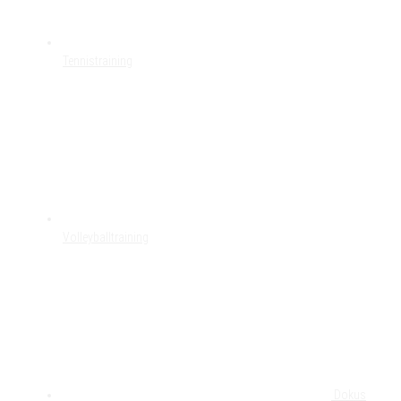
Tennistraining
Volleyballtraining
Dokus