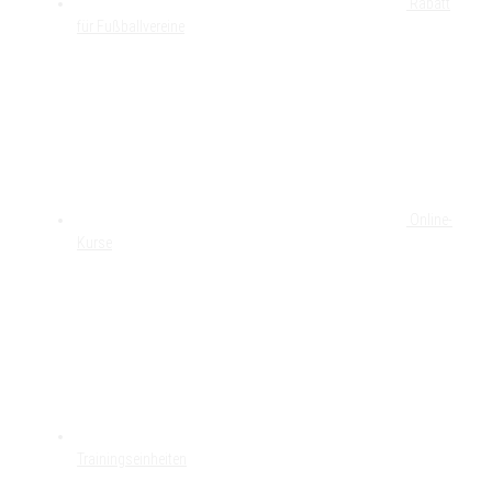
Rabatt
für Fußballvereine
Online-
Kurse
Trainingseinheiten