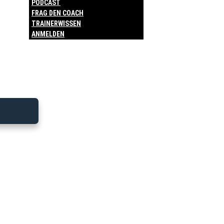
PODCAST
FRAG DEN COACH
TRAINERWISSEN
ANMELDEN
Freitag - 19. Juni
2026
Bitte melde dich an, um diesen
Trainingsplan zu sehen.