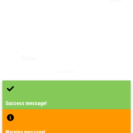
Taktikapp
Copyright
2026
Success message!
Warning message!