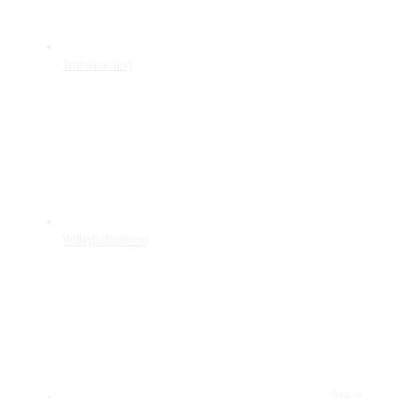
Tennistraining
Volleyballtraining
Dokus