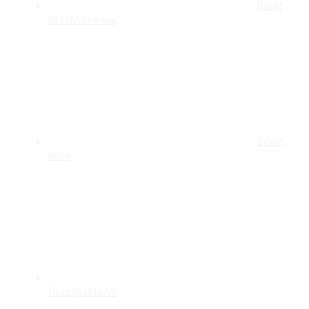
Rabatt
für Fußballvereine
Online-
Kurse
Trainingseinheiten