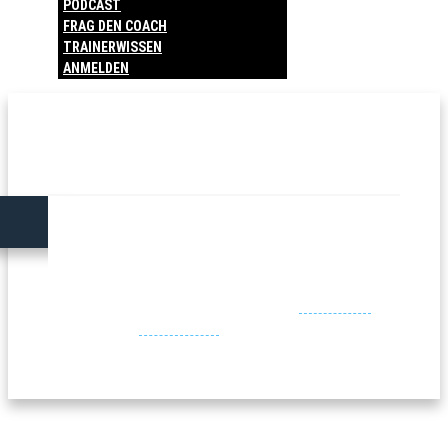
PODCAST
FRAG DEN COACH
TRAINERWISSEN
ANMELDEN
Du musst eingeloggt sein um diesen Kurs
anzusehen.
Dieser Kurs ist nur zugänglich wenn du "
Fußballtaktik
Fundamentals
" erworben hast.
Zum Login