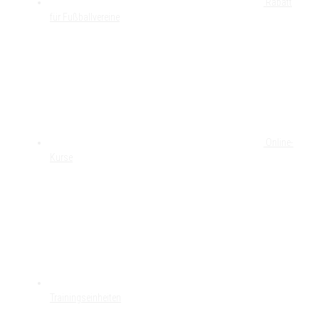
Rabatt
für Fußballvereine
Online-
Kurse
Trainingseinheiten