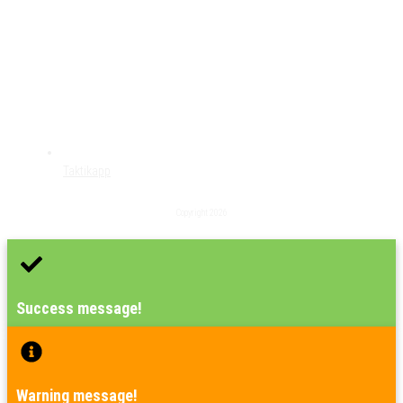
Taktikapp
Copyright
2026
Success message!
Warning message!