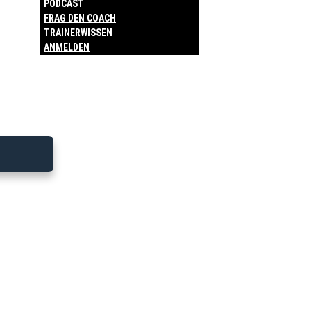
PODCAST
FRAG DEN COACH
TRAINERWISSEN
ANMELDEN
Freitag - 03. Apr
2026
Bitte melde dich an, um diesen
Trainingsplan zu sehen.