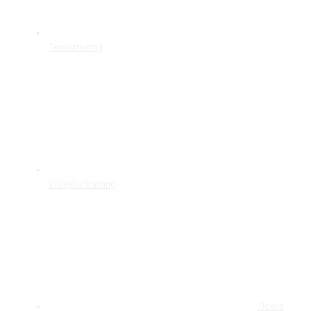
Tennistraining
Volleyballtraining
Dokus