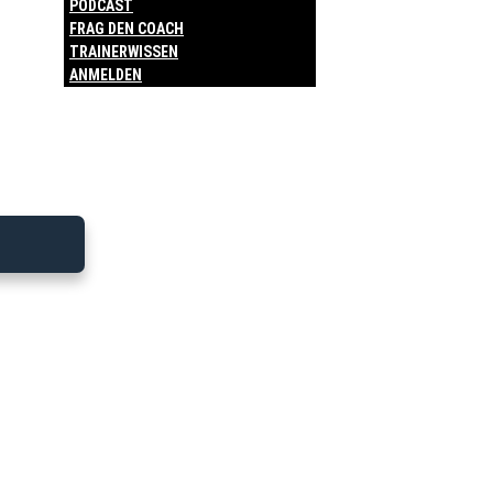
PODCAST
FRAG DEN COACH
TRAINERWISSEN
ANMELDEN
20.05.26 e
jugend
Bitte melde dich an, um diesen
Trainingsplan zu sehen.