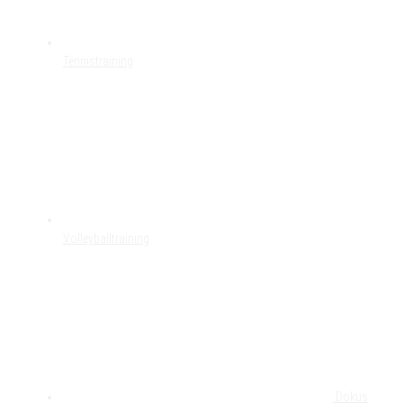
Tennistraining
Volleyballtraining
Dokus