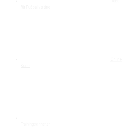
Rabatt
für Fußballvereine
Online-
Kurse
Trainingseinheiten