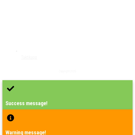
Taktikapp
Copyright
2026
Success message!
Warning message!