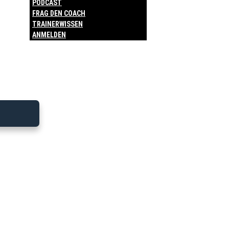
PODCAST
FRAG DEN COACH
TRAINERWISSEN
ANMELDEN
KW 18 ab U13
Bitte melde dich an, um diesen
Trainingsplan zu sehen.