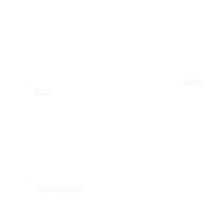
Online-
Kurse
Trainingseinheiten