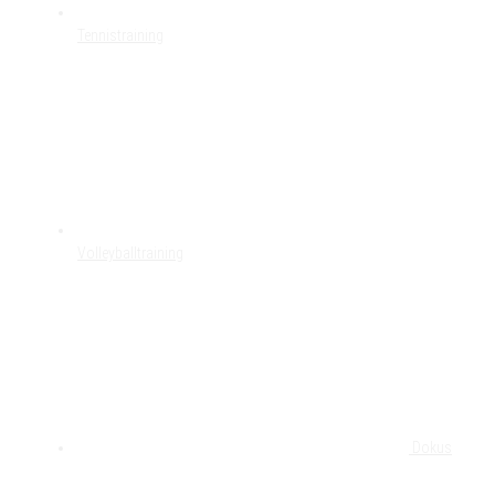
Tennistraining
Volleyballtraining
Dokus