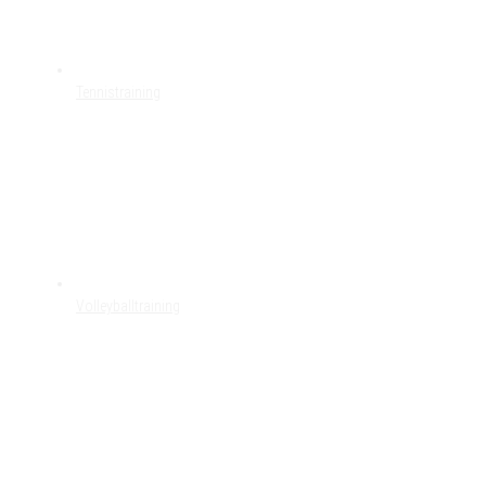
Tennistraining
Volleyballtraining