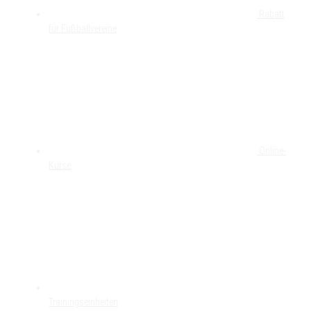
Rabatt
für Fußballvereine
Online-
Kurse
Trainingseinheiten