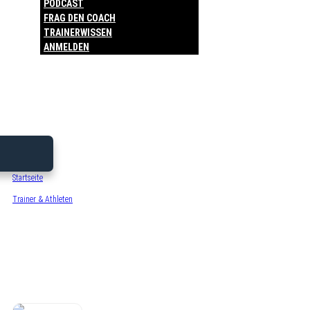
PODCAST
FRAG DEN COACH
TRAINERWISSEN
ANMELDEN
Startseite
/
Trainer & Athleten
/
Daniele Luggisi
Daniele Luggisi
SSV Jahn Regensburg U17