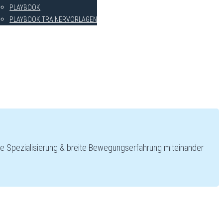
PLAYBOOK
PLAYBOOK TRAINERVORLAGEN
DCAST
AG DEN COACH
AINERWISSEN
MELDEN
he Spezialisierung & breite Bewegungserfahrung miteinander