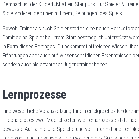
Demnach ist der Kinderfußball ein Startpunkt für Spieler & Traine
& die Anderen beginnen mit dem „Beibringen“ des Spiels.
Sowohl Trainer als auch Spieler starten eine neuen Herausforde
Damit deine Spieler bei ihrem Start bestmöglich unterstützt wer
in Form dieses Beitrages. Du bekommst hilfreiches Wissen über K
Erfahrungen aber auch auf wissenschaftlichen Erkenntnissen beruh
sondern auch als erfahrener Jugendtrainer helfen.
Lernprozesse
Eine wesentliche Voraussetzung für ein erfolgreiches Kindertraini
Theorie gibt es zwei Möglichkeiten wie Lernprozesse stattfinde
bewusste Aufnahme und Speicherung von Informationen erfolge
Form von Handlungsanweisungen während des Spiels oder durch E