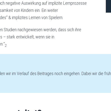
ch negative Auswirkung auf implizite Lernprozesse
mkeit von Kindern ein. Ein weiter
PO
es“ & implizites Lernen von Spielern.
FR
TR
rsen Studien nachgewiesen werden, dass sich ihre
AN
s – stark entwickelt, wenn sie in
n.“
2
en wir im Verlauf des Beitrages noch eingehen. Dabei wir die frü